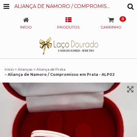
ALIANÇA DE NAMORO / COMPROMISSO EM PRATA - ALP02
0
INÍCIO
PRODUTOS
CARRINHO
Início
>
Alianças
>
Aliança de Prata
>
Aliança de Namoro / Compromisso em Prata - ALP02