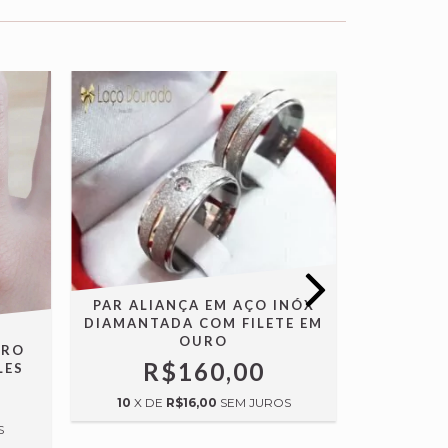
PAR ALIANÇA EM AÇO INÓX
DIAMANTADA COM FILETE EM
OURO
ORO
PAR DE 
R$160,00
LES
QUADR
10
X DE
R$16,00
SEM JUROS
R
S
10
X D