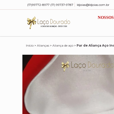
(17)99772-8977 (17) 99737-9787
ldjoias@ldjoias.com.br
NOSSOS
Início
>
Alianças
>
Aliança de aço
>
Par de Aliança Aço I