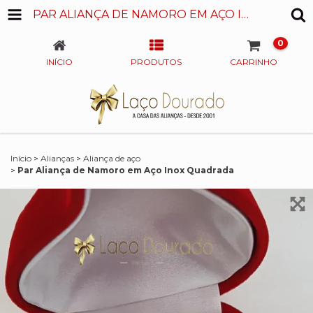
PAR ALIANÇA DE NAMORO EM AÇO INOX QUADRADA
0
INÍCIO
PRODUTOS
CARRINHO
Início
>
Alianças
>
Aliança de aço
>
Par Aliança de Namoro em Aço Inox Quadrada