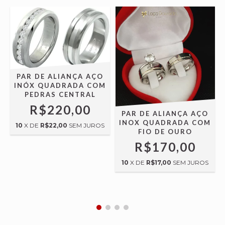
PAR DE ALIANÇA AÇO
INÓX QUADRADA COM
PEDRAS CENTRAL
R$220,00
PAR DE ALIANÇA AÇO
X
INOX QUADRADA COM
10
X DE
R$22,00
SEM JUROS
FIO DE OURO
R$170,00
10
X DE
R$17,00
SEM JUROS