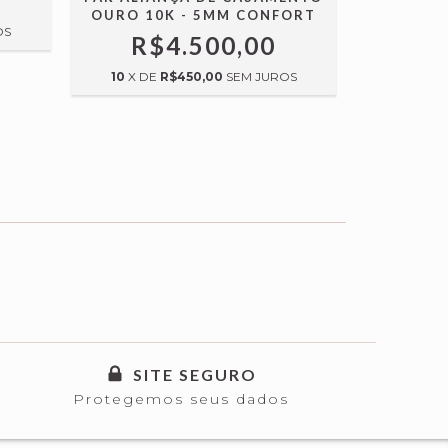
OURO 10K - 5MM CONFORT
OURO 
OS
R$4.500,00
R$
10
X DE
R$450,00
SEM JUROS
10
X DE
SITE SEGURO
Protegemos seus dados