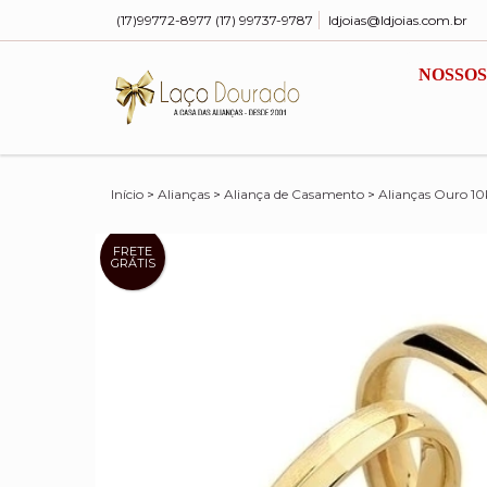
(17)99772-8977 (17) 99737-9787
ldjoias@ldjoias.com.br
NOSSOS
Início
>
Alianças
>
Aliança de Casamento
>
Alianças Ouro 10
FRETE
GRÁTIS