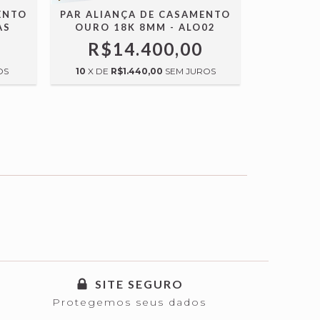
ENTO
PAR ALIANÇA DE CASAMENTO
PAR ALI
AS
OURO 18K 8MM - ALO02
OURO 1
VAZ
R$14.400,00
R$
OS
10
X DE
R$1.440,00
SEM JUROS
10
X DE
SITE SEGURO
Protegemos seus dados