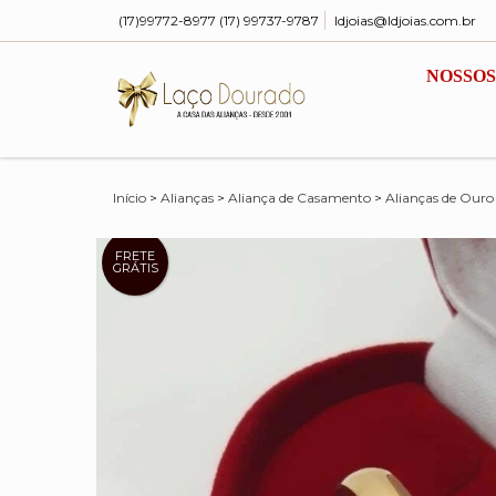
(17)99772-8977 (17) 99737-9787
ldjoias@ldjoias.com.br
NOSSOS
Início
>
Alianças
>
Aliança de Casamento
>
Alianças de Ouro
FRETE
GRÁTIS