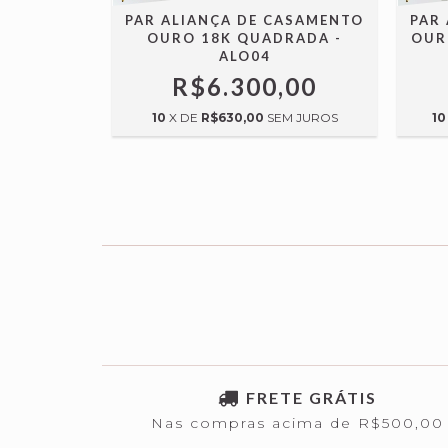
ASAMENTO
PAR ALIANÇA DE CASAMENTO
PAR
RADA -
OURO 18K QUADRADA -
OUR
ALO04
,00
R$6.300,00
M JUROS
10
X DE
R$630,00
SEM JUROS
10
FRETE GRÁTIS
Nas compras acima de R$500,00