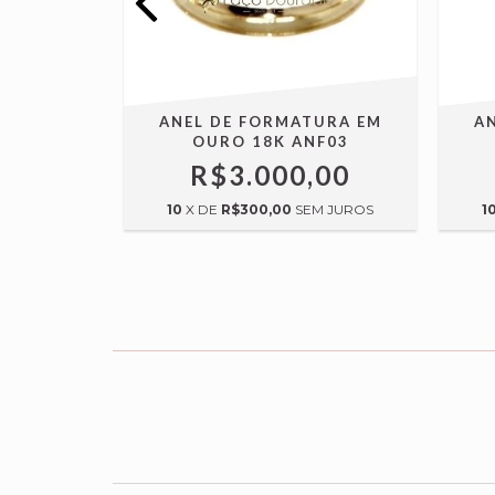
URA EM
ANEL DE FORMATURA EM
A
NF06
OURO 18K ANF03
,00
R$3.000,00
M JUROS
10
X DE
R$300,00
SEM JUROS
1