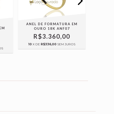
ANEL 
ANEL DE FORMATURA EM
OUR
EM
OURO 18K ANF07
R$
R$3.360,00
10
X DE
10
X DE
R$336,00
SEM JUROS
OS