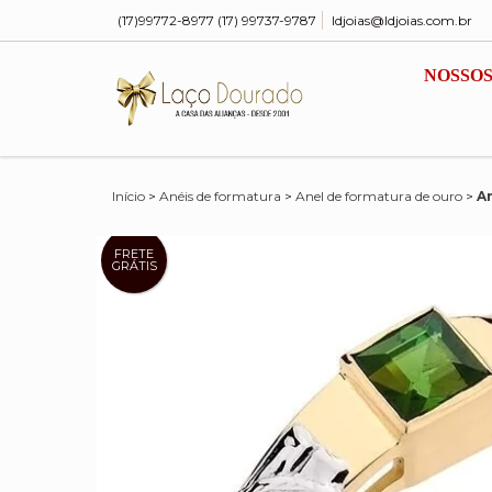
(17)99772-8977 (17) 99737-9787
ldjoias@ldjoias.com.br
NOSSO
Início
>
Anéis de formatura
>
Anel de formatura de ouro
>
A
FRETE
GRÁTIS